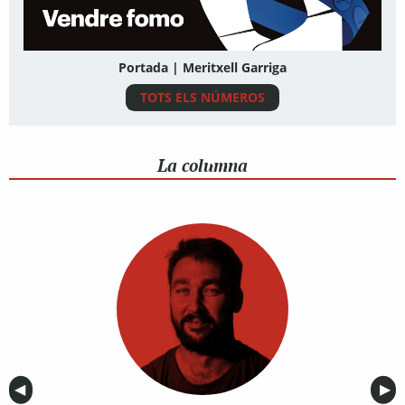
Portada | Meritxell Garriga
TOTS ELS NÚMEROS
La columna
Anterior
◀︎
Sig
▶︎