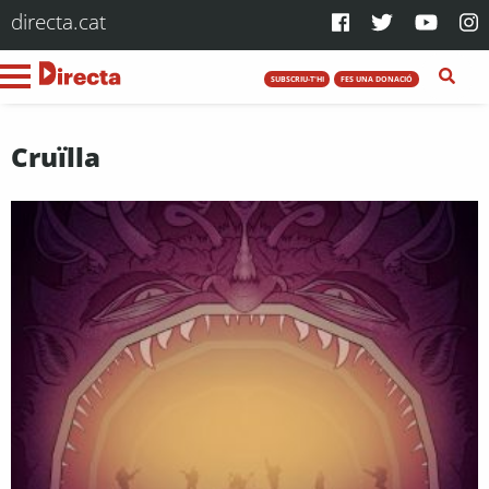
directa.cat
SUBSCRIU-T'HI
FES UNA DONACIÓ
Cruïlla