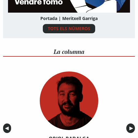
Portada | Meritxell Garriga
TOTS ELS NÚMEROS
La columna
Anterior
◀︎
Sig
▶︎