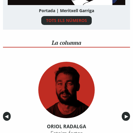
Portada | Meritxell Garriga
TOTS ELS NÚMEROS
La columna
Anterior
◀︎
Sig
▶︎
ORIOL RADALGA