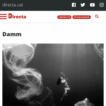
directa.cat
SUBSCRIU-T'HI
FES UNA DONACIÓ
Damm