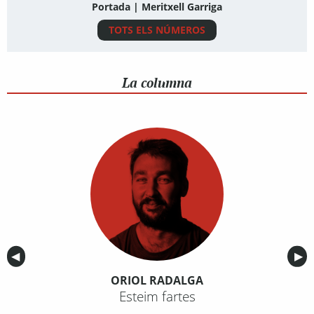
Portada | Meritxell Garriga
TOTS ELS NÚMEROS
La columna
Anterior
◀︎
Sig
▶︎
ORIOL RADALGA
Esteim fartes