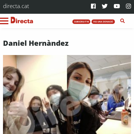
directa.cat
SUBSCRIU-T'HI
FES UNA DONACIÓ
Daniel Hernàndez