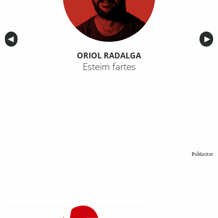
Anterior
◀︎
Sig
▶︎
ORIOL RADALGA
Esteim fartes
Publicitat