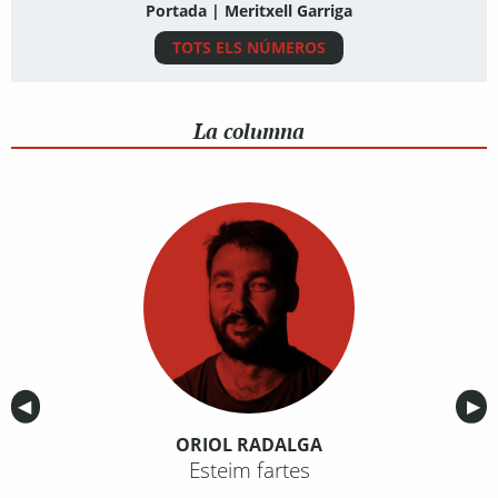
Portada | Meritxell Garriga
TOTS ELS NÚMEROS
La columna
Anterior
◀︎
Sig
▶︎
ORIOL RADALGA
Esteim fartes