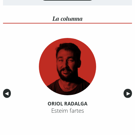
La columna
Anterior
◀︎
Sig
▶︎
ORIOL RADALGA
Esteim fartes