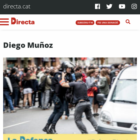
directa.cat
SUBSCRIU-T'HI
FES UNA DONACIÓ
Diego Muñoz