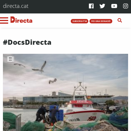
directa.cat
SUBSCRIU-T'HI
FES UNA DONACIÓ
#DocsDirecta