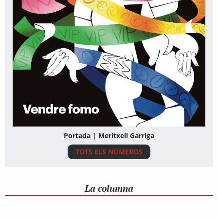
Portada | Meritxell Garriga
TOTS ELS NÚMEROS
La columna