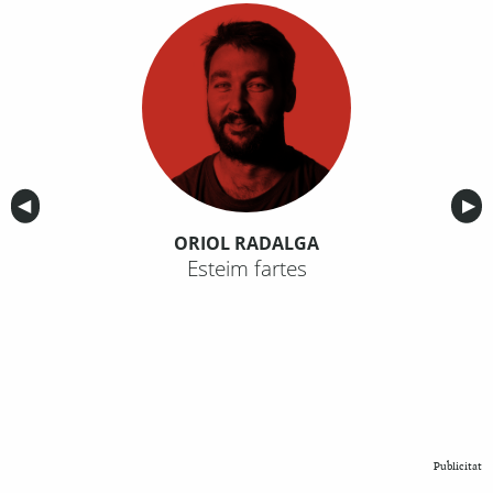
Anterior
◀︎
Sig
▶︎
ORIOL RADALGA
Esteim fartes
Publicitat