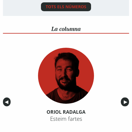
TOTS ELS NÚMEROS
La columna
Anterior
◀︎
Sig
▶︎
ORIOL RADALGA
Esteim fartes