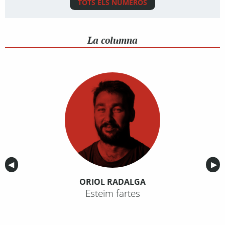
TOTS ELS NÚMEROS
La columna
Anterior
◀︎
Sig
▶︎
ORIOL RADALGA
Esteim fartes