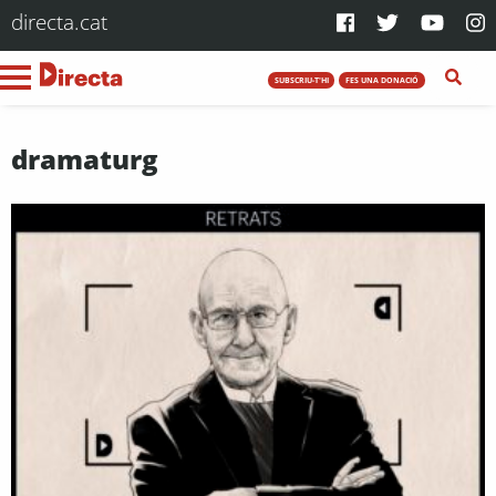
directa.cat
SUBSCRIU-T'HI
FES UNA DONACIÓ
dramaturg