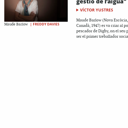
gestió de l’aigua"
VÍCTOR YUSTRES
Maude Barlow (Nova Escòcia,
|
FREDDY DAVIES
Maude Barlow
Canadà, 1947) es va criar al p
pescador de Digby, on el seu 
ser el primer treballador social