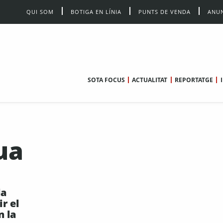
QUI SOM
BOTIGA EN LÍNIA
PUNTS DE VENDA
ANUN
SOTA FOCUS
ACTUALITAT
REPORTATGE
ua
la
r el
n la