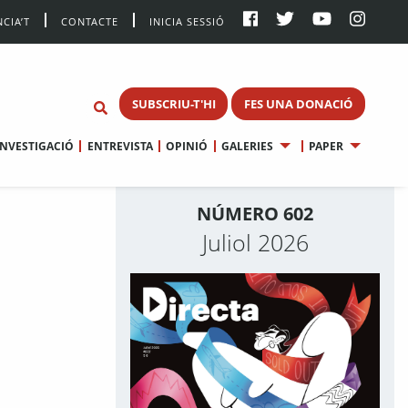
CIA’T
CONTACTE
INICIA SESSIÓ
SUBSCRIU-T'HI
FES UNA DONACIÓ
INVESTIGACIÓ
ENTREVISTA
OPINIÓ
GALERIES
PAPER
NÚMERO 602
Juliol 2026