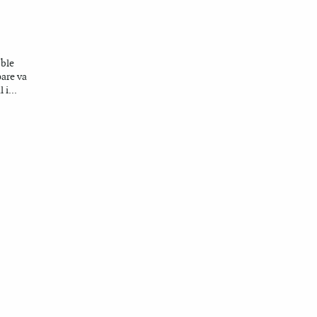
oble
pare va
 i...