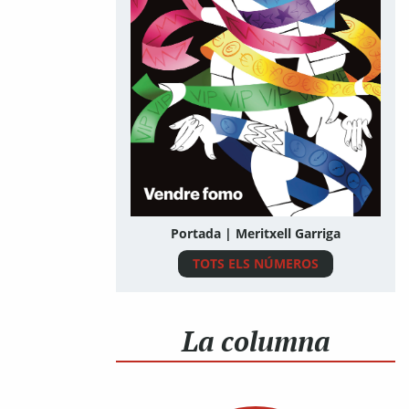
Portada | Meritxell Garriga
TOTS ELS NÚMEROS
La columna