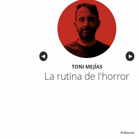
Anterior
◀︎
Sigu
▶︎
TONI MEJÍAS
La rutina de l'horror
Publicitat