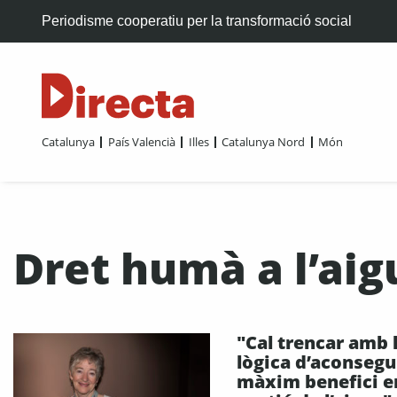
Periodisme cooperatiu per la transformació social
Catalunya
País Valencià
Illes
Catalunya Nord
Món
Dret humà a l’aig
"Cal trencar amb 
lògica d’aconsegui
màxim benefici e