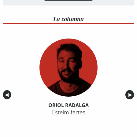
La columna
Anterior
◀︎
Sig
▶︎
ORIOL RADALGA
Esteim fartes