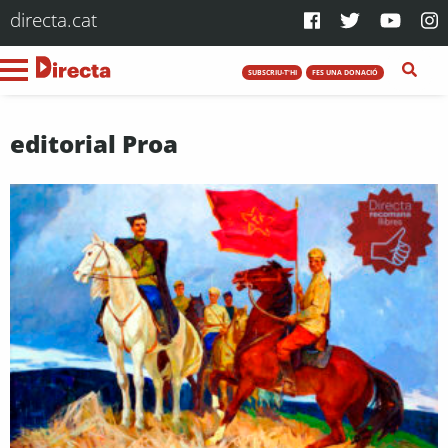
directa.cat
SUBSCRIU-T'HI
FES UNA DONACIÓ
editorial Proa