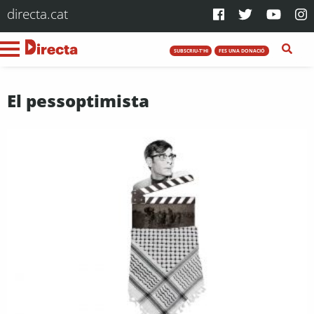
directa.cat
SUBSCRIU-T'HI
FES UNA DONACIÓ
El pessoptimista