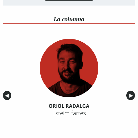
La columna
Anterior
◀︎
Sig
▶︎
ORIOL RADALGA
Esteim fartes