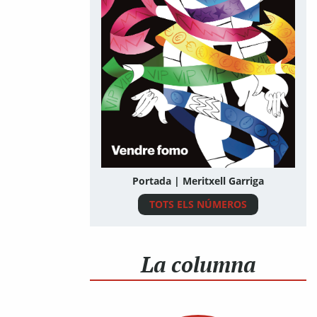
Portada | Meritxell Garriga
TOTS ELS NÚMEROS
La columna