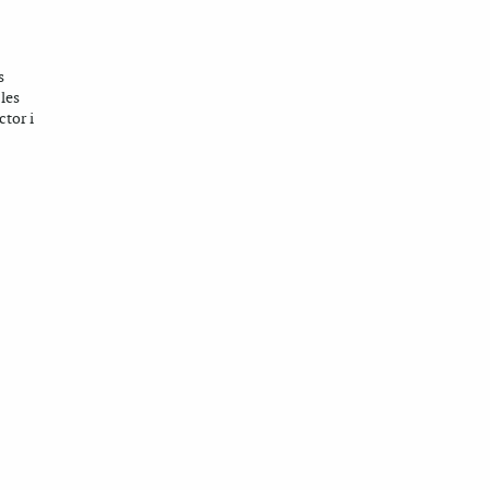
s
les
ctor i