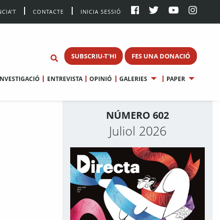
CIA’T
CONTACTE
INICIA SESSIÓ
SUBSCRIU-T'HI
FES UNA DONACIÓ
INVESTIGACIÓ
ENTREVISTA
OPINIÓ
GALERIES
PAPER
NÚMERO 602
Juliol 2026