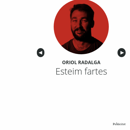
Anterior
◀︎
Sigu
▶︎
ORIOL RADALGA
Esteim fartes
Publicitat