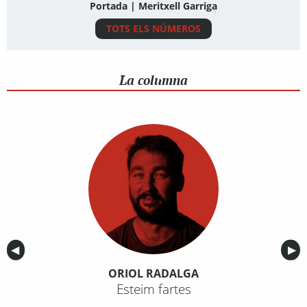
Portada | Meritxell Garriga
TOTS ELS NÚMEROS
La columna
Anterior
◀︎
Sig
▶︎
ORIOL RADALGA
Esteim fartes