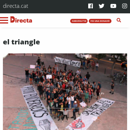
directa.cat
SUBSCRIU-T'HI
FES UNA DONACIÓ
el triangle