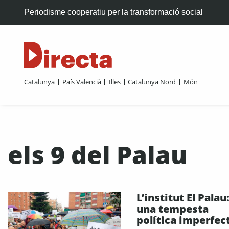
Periodisme cooperatiu per la transformació social
Catalunya
País Valencià
Illes
Catalunya Nord
Món
els 9 del Palau
L’institut El Palau
una tempesta
política imperfec