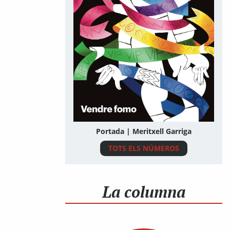
Portada | Meritxell Garriga
TOTS ELS NÚMEROS
La columna