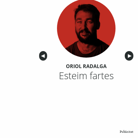
Anterior
◀︎
Sigu
▶︎
ORIOL RADALGA
Esteim fartes
Publicitat