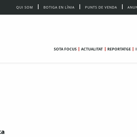
QUI SOM
BOTIGA EN LÍNIA
PUNTS DE VENDA
ANUN
SOTA FOCUS
ACTUALITAT
REPORTATGE
:
ta