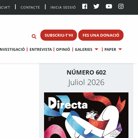
CIA’T
CONTACTE
INICIA SESSIÓ
SUBSCRIU-T'HI
FES UNA DONACIÓ
INVESTIGACIÓ
ENTREVISTA
OPINIÓ
GALERIES
PAPER
NÚMERO 602
Juliol 2026