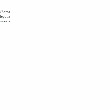
a Barca
degut a
minoria