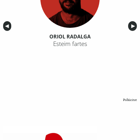
Anterior
◀︎
Sig
▶︎
ORIOL RADALGA
Esteim fartes
Publicitat