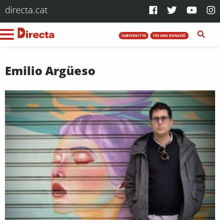
directa.cat
SUBSCRIU-T'HI
FES UNA DONACIÓ
Emilio Argüeso