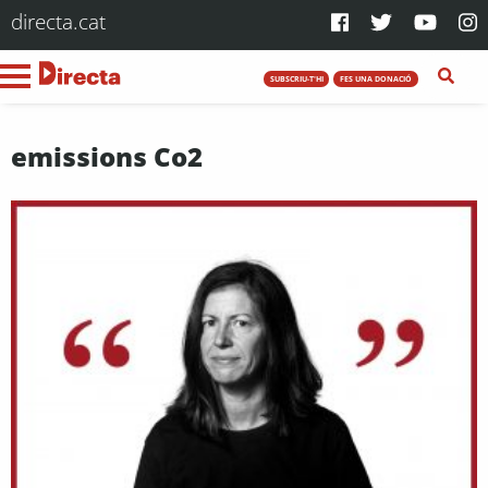
directa.cat
SUBSCRIU-T'HI
FES UNA DONACIÓ
emissions Co2