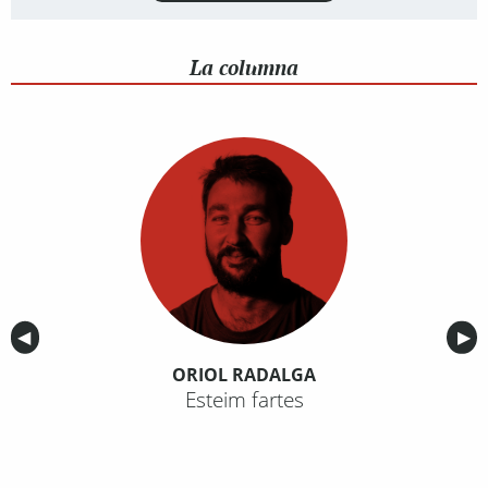
La columna
Anterior
◀︎
Sig
▶︎
ORIOL RADALGA
Esteim fartes