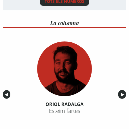
TOTS ELS NÚMEROS
La columna
Anterior
◀︎
Sig
▶︎
ORIOL RADALGA
Esteim fartes