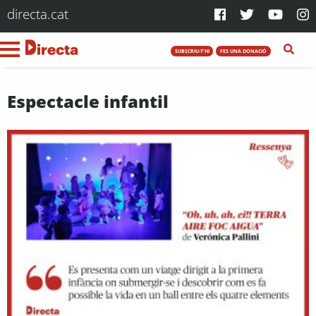
directa.cat
SUBSCRIU-T'HI
FES UNA DONACIÓ
Espectacle infantil