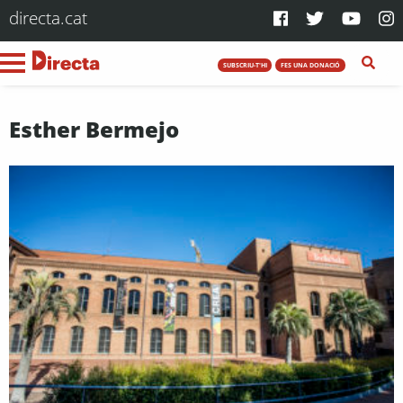
directa.cat
SUBSCRIU-T'HI
FES UNA DONACIÓ
Esther Bermejo