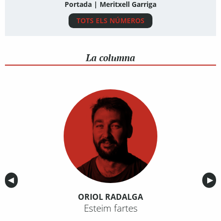
Portada | Meritxell Garriga
TOTS ELS NÚMEROS
La columna
Anterior
◀︎
Sig
▶︎
ORIOL RADALGA
Esteim fartes