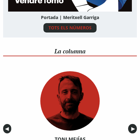
Portada | Meritxell Garriga
TOTS ELS NÚMEROS
La columna
Anterior
◀︎
Sig
▶︎
TONI MEJÍAS