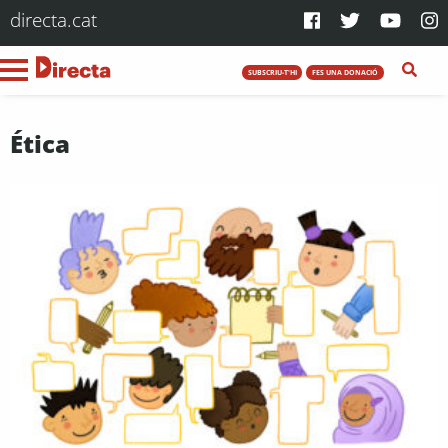
directa.cat
SUBSCRIU-T'HI
FES UNA DONACIÓ
Ética