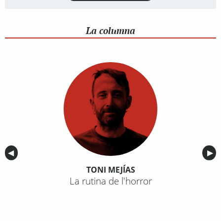
La columna
Anterior
◀︎
Sig
▶︎
TONI MEJÍAS
La rutina de l'horror