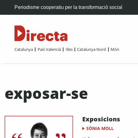
Periodisme cooperatiu per la transformació social
Catalunya
País Valencià
Illes
Catalunya Nord
Món
exposar-se
Exposicions
SÒNIA MOLL