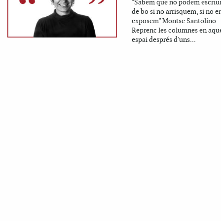
"Sabem que no podem escriur
de bo si no arrisquem, si no e
exposem" Montse Santolino
Reprenc les columnes en aqu
espai després d'uns...