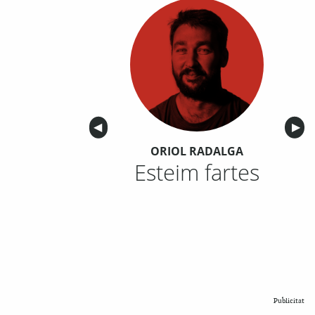
Anterior
◀︎
Sigu
▶︎
ORIOL RADALGA
Esteim fartes
Publicitat