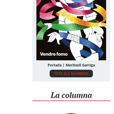
Portada | Meritxell Garriga
TOTS ELS NÚMEROS
La columna