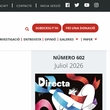
CIA’T
CONTACTE
INICIA SESSIÓ
SUBSCRIU-T'HI
FES UNA DONACIÓ
INVESTIGACIÓ
ENTREVISTA
OPINIÓ
GALERIES
PAPER
NÚMERO 602
Juliol 2026