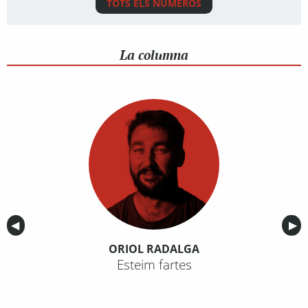
TOTS ELS NÚMEROS
La columna
Anterior
◀︎
Sig
▶︎
ORIOL RADALGA
Esteim fartes