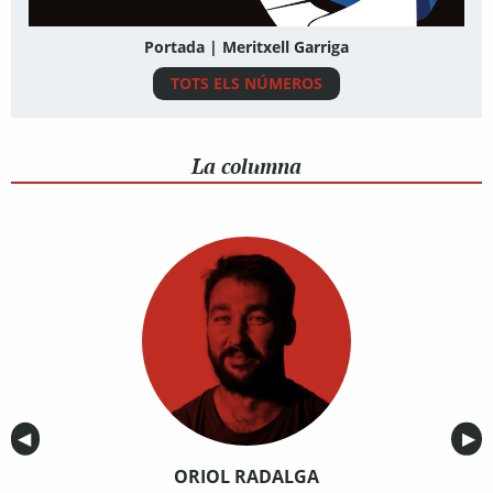
Portada | Meritxell Garriga
TOTS ELS NÚMEROS
La columna
Anterior
◀︎
Sig
▶︎
ORIOL RADALGA