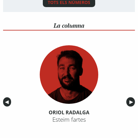
TOTS ELS NÚMEROS
La columna
Anterior
◀︎
Sig
▶︎
ORIOL RADALGA
Esteim fartes