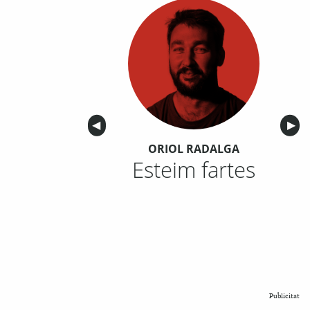
Anterior
◀︎
Sigu
▶︎
ORIOL RADALGA
Esteim fartes
Publicitat