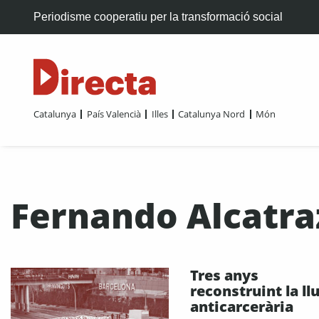
Periodisme cooperatiu per la transformació social
Catalunya
País Valencià
Illes
Catalunya Nord
Món
Fernando Alcatra
Tres anys
reconstruint la ll
anticarcerària