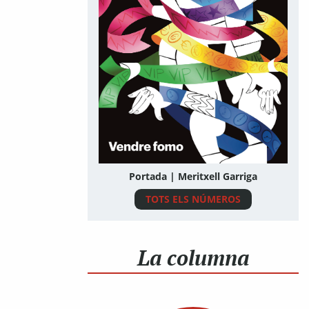
Portada | Meritxell Garriga
TOTS ELS NÚMEROS
La columna