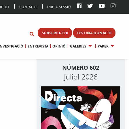
CIA’T
CONTACTE
INICIA SESSIÓ
SUBSCRIU-T'HI
FES UNA DONACIÓ
INVESTIGACIÓ
ENTREVISTA
OPINIÓ
GALERIES
PAPER
NÚMERO 602
Juliol 2026