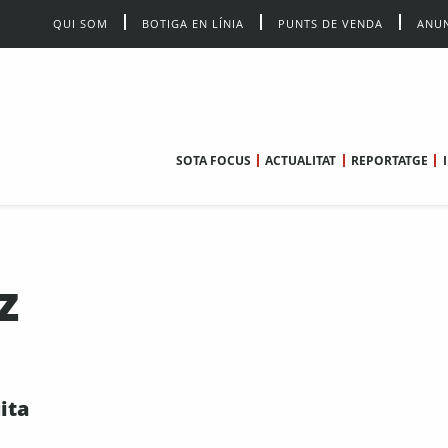
QUI SOM
BOTIGA EN LÍNIA
PUNTS DE VENDA
ANUN
SOTA FOCUS
ACTUALITAT
REPORTATGE
z
uita