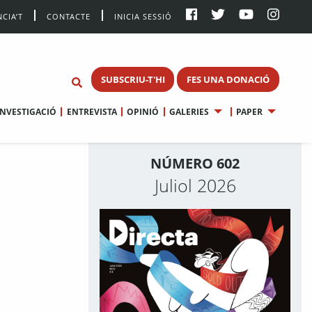
CIA’T
CONTACTE
INICIA SESSIÓ
SUBSCRIU-T'HI
FES UNA DONACIÓ
INVESTIGACIÓ
ENTREVISTA
OPINIÓ
GALERIES
PAPER
NÚMERO 602
Juliol 2026