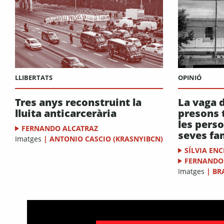
LLIBERTATS
OPINIÓ
Tres anys reconstruint la
La vaga 
lluita anticarcerària
presons t
les perso
FERNANDO ALCATRAZ
seves fa
Imatges
|
ANTONIO CASCIO (KRASNYIBCN)
SÍLVIA EN
FERNANDO
Imatges
|
BR