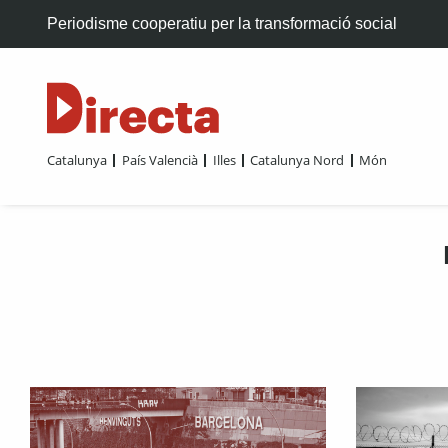
Periodisme cooperatiu per la transformació social
Catalunya
País Valencià
Illes
Catalunya Nord
Món