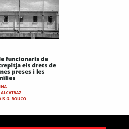
de funcionaris de
repitja els drets de
nes preses i les
mílies
CINA
 ALCATRAZ
AIS G. ROUCO