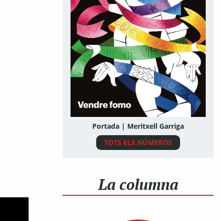
Portada | Meritxell Garriga
TOTS ELS NÚMEROS
La columna