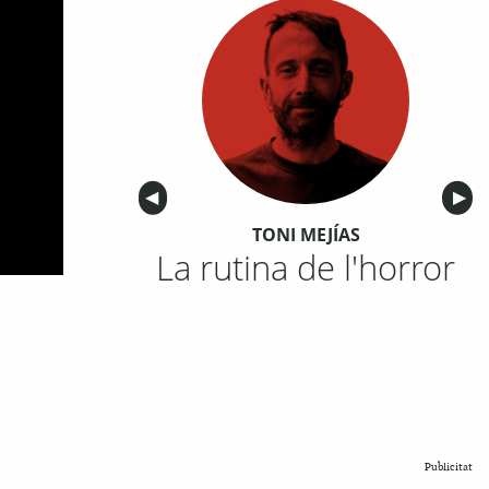
Anterior
◀︎
Sigu
▶︎
TONI MEJÍAS
La rutina de l'horror
Publicitat