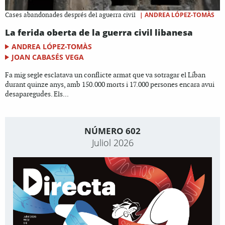
|
ANDREA LÓPEZ-TOMÀS
Cases abandonades després del aguerra civil
La ferida oberta de la guerra civil libanesa
ANDREA LÓPEZ-TOMÀS
JOAN CABASÉS VEGA
Fa mig segle esclatava un conflicte armat que va sotragar el Líban
durant quinze anys, amb 150.000 morts i 17.000 persones encara avui
desaparegudes. Els...
NÚMERO 602
Juliol 2026