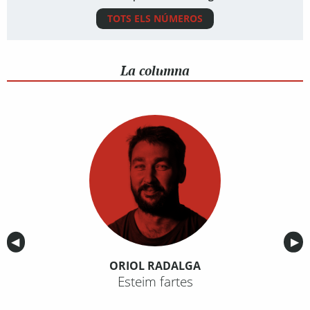
TOTS ELS NÚMEROS
La columna
Anterior
◀︎
Sig
▶︎
ORIOL RADALGA
Esteim fartes