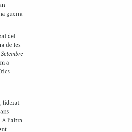
an
na guerra
nal del
ia de les
l
Setembre
om a
tics
, liderat
lans
 A l’altra
ent