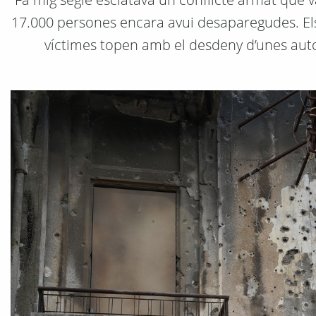
17.000 persones encara avui desaparegudes. Els e
víctimes topen amb el desdeny d’unes autori