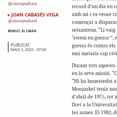
zaurapodcast
record d’un dia en c
JOAN CABASÉS VEGA
amb mi i va veure co
zaurapodcast
començar a disparar”
seixantena. “Li vaig
BEIRUT, EL LÍBAN
‘estem en guerra’”, 
PUBLICAT:
guerra és contra els 
MAIG 5, 2025 - 07:00
mai mataria cap civi
Durant tots aquests 
en la seva missió. “
“Hi ha honestedat a 
Mouzarkel tenia nom
d’abril de 1975, tot
Dret a la Universita
les armes. El 1982, d