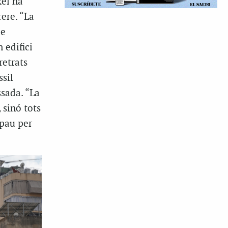
kel ha
ere. “La
de
 edifici
retrats
sil
ssada. “La
 sinó tots
 pau per