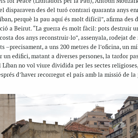
ers for Peace (Lluitadors per la Pau), Antoun Mouzar
 el disparaven des del turó contrari quaranta anys enr
íban, perquè la pau aquí és molt difícil”, afirma des 
ació a Beirut. “La guerra és molt fàcil: pots destruir un
costa dos anys reconstruir-lo”, assenyala, rodejat de 
s –precisament, a uns 200 metres de l’oficina, un mís
r un edifici, matant a diverses persones, la tardor pa
 Líban no vol viure dividida per les sectes religioses,
esprés d’haver recorregut el país amb la missió de la