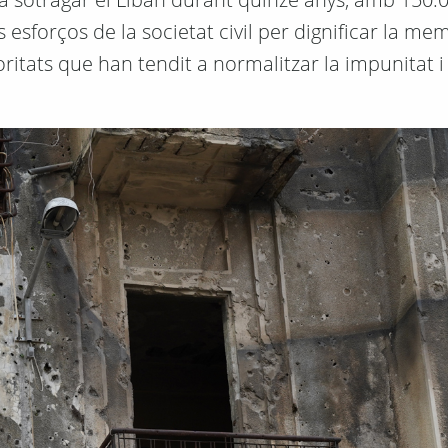
sforços de la societat civil per dignificar la mem
tats que han tendit a normalitzar la impunitat i l