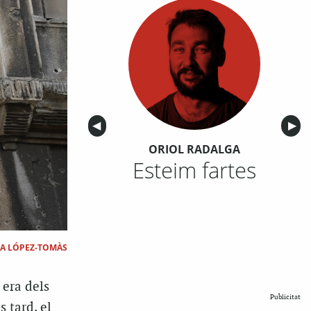
Anterior
◀︎
Sigu
▶︎
ORIOL RADALGA
Esteim fartes
A LÓPEZ-TOMÀS
 era dels
Publicitat
 tard, el