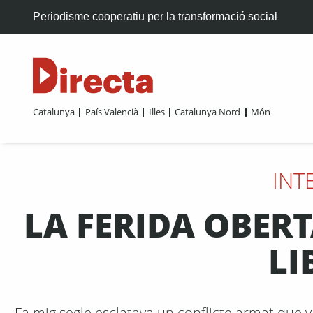
Periodisme cooperatiu per la transformació social
Catalunya
País Valencià
Illes
Catalunya Nord
Món
INT
LA FERIDA OBERT
LI
Fa mig segle esclatava un conflicte armat que 