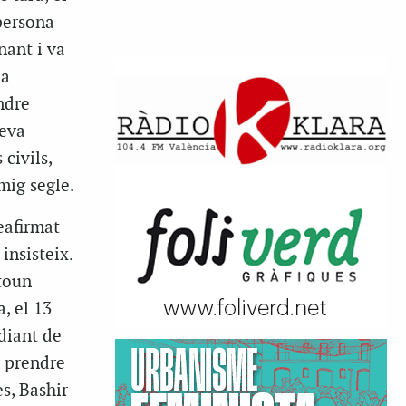
 persona
nant i va
la
ndre
meva
civils,
mig segle.
eafirmat
insisteix.
ntoun
, el 13
udiant de
r prendre
es, Bashir