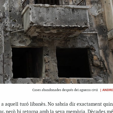
|
ANDRE
Cases abandonades després del aguerra civil
a aquell turó libanès. No sabria dir exactament quin
ar, però hi retorna amb la seva memòria. Dècades més