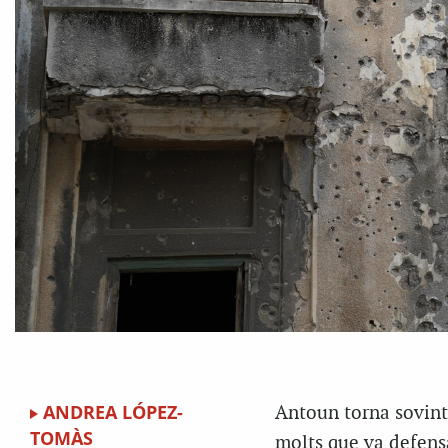
ANDREA LÓPEZ-
Antoun torna sovint 
TOMÀS
molts que va defens