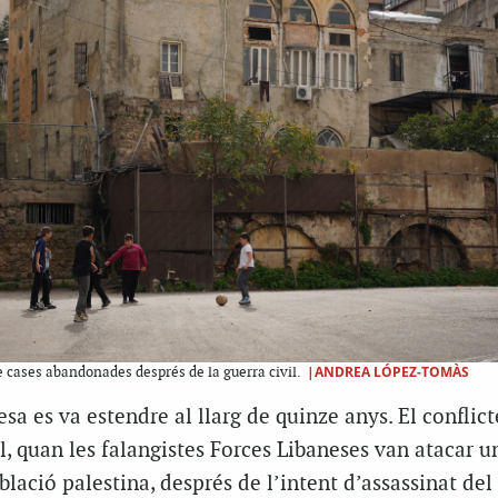
|ANDREA LÓPEZ-TOMÀS
e cases abandonades després de la guerra civil.
esa es va estendre al llarg de quinze anys. El conflict
il, quan les falangistes Forces Libaneses van atacar 
lació palestina, després de l’intent d’assassinat del 