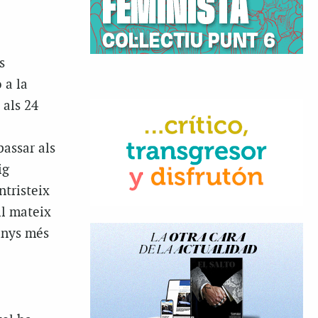
s
 a la
 als 24
passar als
ig
ntristeix
ll mateix
 anys més