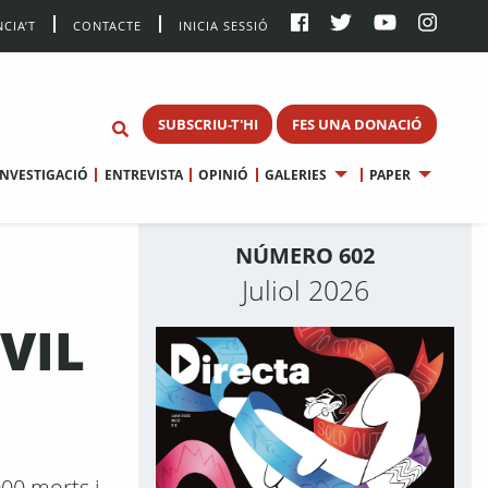
CIA’T
CONTACTE
INICIA SESSIÓ
SUBSCRIU-T'HI
FES UNA DONACIÓ
INVESTIGACIÓ
ENTREVISTA
OPINIÓ
GALERIES
PAPER
NÚMERO 602
Juliol 2026
VIL
000 morts i