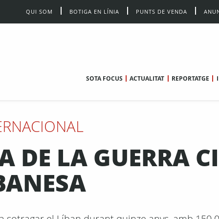
QUI SOM
BOTIGA EN LÍNIA
PUNTS DE VENDA
ANUN
SOTA FOCUS
ACTUALITAT
REPORTATGE
ERNACIONAL
A DE LA GUERRA CI
BANESA
va sotragar el Líban durant quinze anys, amb 150.