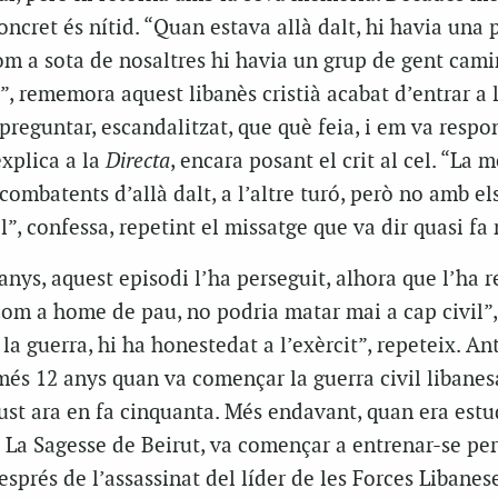
oncret és nítid. “Quan estava allà dalt, hi havia una
m a sota de nosaltres hi havia un grup de gent cami
, rememora aquest libanès cristià acabat d’entrar a 
 preguntar, escandalitzat, que què feia, i em va respo
explica a la
Directa
, encara posant el crit al cel. “La 
combatents d’allà dalt, a l’altre turó, però no amb els 
l”, confessa, repetint el missatge que va dir quasi fa 
anys, aquest episodi l’ha perseguit, alhora que l’ha r
Com a home de pau, no podria matar mai a cap civil”, 
la guerra, hi ha honestedat a l’exèrcit”, repeteix. A
és 12 anys quan va començar la guerra civil libanesa
 just ara en fa cinquanta. Més endavant, quan era est
t La Sagesse de Beirut, va començar a entrenar-se pe
esprés de l’assassinat del líder de les Forces Libanes