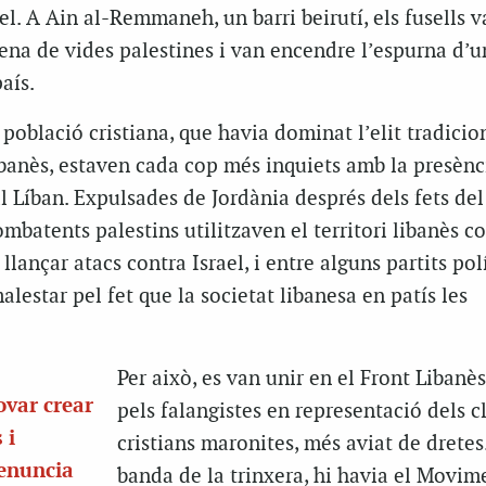
el. A Ain al-Remmaneh, un barri beirutí, els fusells v
ena de vides palestines i van encendre l’espurna d’u
aís.
 població cristiana, que havia dominat l’elit tradicio
libanès, estaven cada cop més inquiets amb la presènc
al Líban. Expulsades de Jordània després dels fets de
ombatents palestins utilitzaven el territori libanès c
lançar atacs contra Israel, i entre alguns partits polí
malestar pel fet que la societat libanesa en patís les
Per això, es van unir en el Front Libanès
ovar crear
pels falangistes en representació dels c
 i
cristians maronites, més aviat de dretes.
denuncia
banda de la trinxera, hi havia el Movim