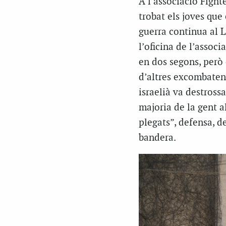
A l’associació Fight
trobat els joves que
guerra continua al L
l’oficina de l’associ
en dos segons, però 
d’altres excombatent
israelià va destrossa
majoria de la gent al
plegats”, defensa, d
bandera.