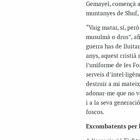
Gemayel, començà a p
muntanyes de Shuf, 
“Vaig matar, sí, per
musulmà o drus”, af
guerra has de lluitar
anys, aquest cristià
l’uniforme de les Fo
serveis d’intel·ligèn
destruir a mi mateix
adonar-me que no vam
i a la seva generaci
foscos.
Excombatents per 