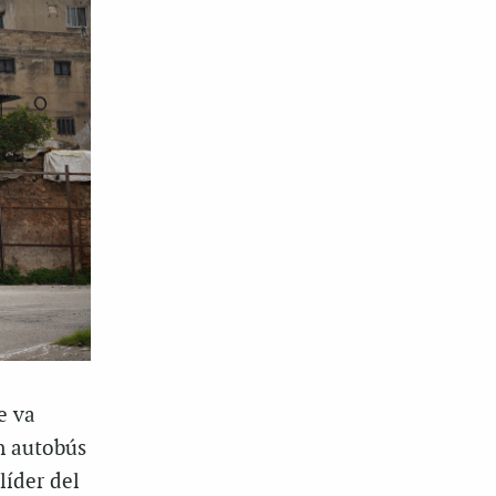
e va
un autobús
líder del