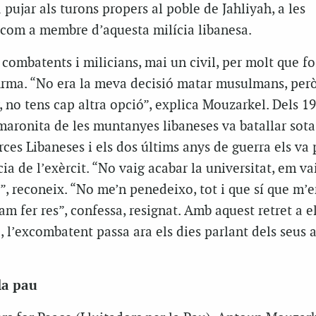
ujar als turons propers al poble de Jahliyah, a les
com a membre d’aquesta milícia libanesa.
ò combatents i milicians, mai un civil, per molt que fo
irma. “No era la meva decisió matar musulmans, però
, no tens cap altra opció”, explica Mouzarkel. Dels 19
 maronita de les muntanyes libaneses va batallar sota
rces Libaneses i els dos últims anys de guerra els va 
cia de l’exèrcit. “No vaig acabar la universitat, em va
”, reconeix. “No me’n penedeixo, tot i que sí que m’e
 fer res”, confessa, resignat. Amb aquest retret a e
ó, l’excombatent passa ara els dies parlant dels seus
la pau