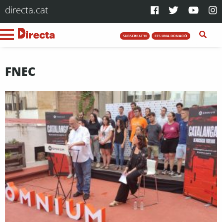
directa.cat
SUBSCRIU-T'HI
FES UNA DONACIÓ
FNEC