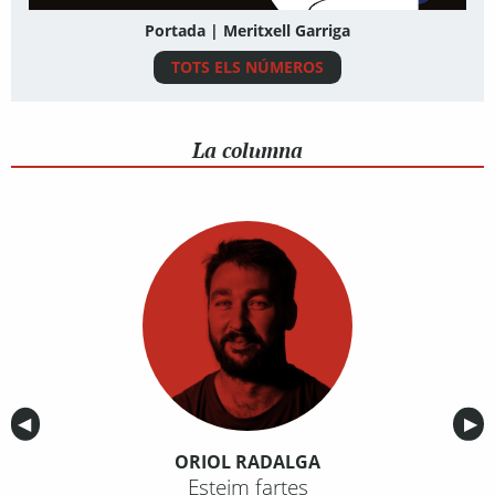
Portada | Meritxell Garriga
TOTS ELS NÚMEROS
La columna
Anterior
◀︎
Sig
▶︎
ORIOL RADALGA
Esteim fartes