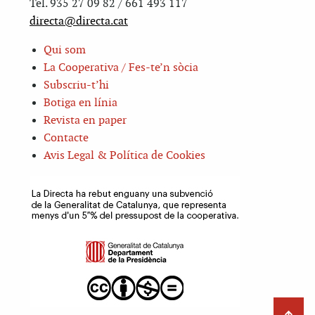
Tel. 935 27 09 82 / 661 493 117
directa@directa.cat
Qui som
La Cooperativa / Fes-te’n sòcia
Subscriu-t’hi
Botiga en línia
Revista en paper
Contacte
Avis Legal & Política de Cookies