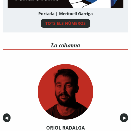
Portada | Meritxell Garriga
TOTS ELS NÚMEROS
La columna
Anterior
◀︎
Sig
▶︎
ORIOL RADALGA