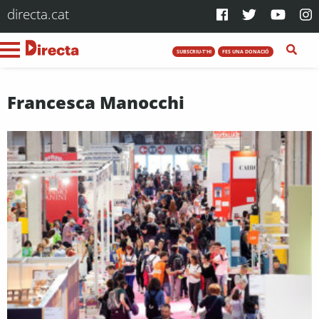
directa.cat
SUBSCRIU-T'HI
FES UNA DONACIÓ
Francesca Manocchi