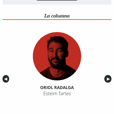
La columna
Anterior
◀︎
Sig
▶︎
ORIOL RADALGA
Esteim fartes