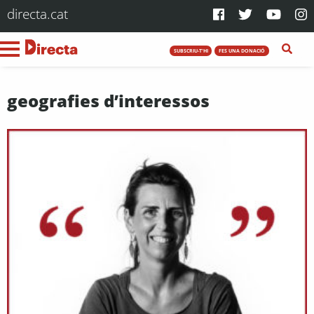
directa.cat
SUBSCRIU-T'HI
FES UNA DONACIÓ
geografies d’interessos