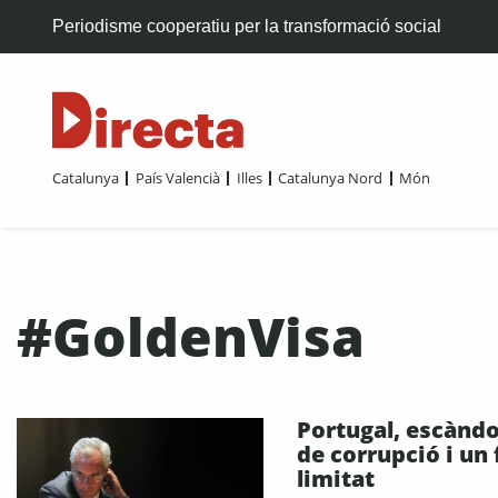
Periodisme cooperatiu per la transformació social
Catalunya
País Valencià
Illes
Catalunya Nord
Món
#GoldenVisa
Portugal, escàndo
de corrupció i un 
limitat