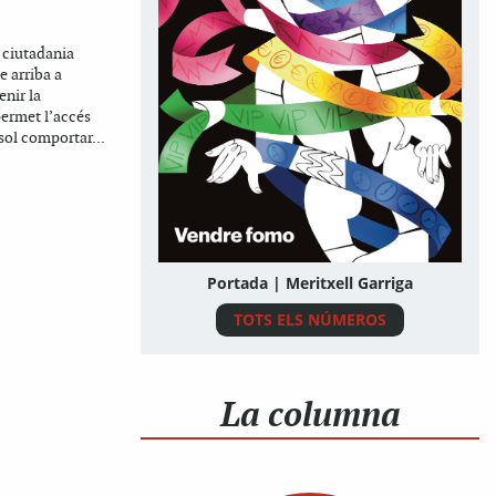
a ciutadania
 arriba a
enir la
ermet l’accés
sol comportar...
Portada | Meritxell Garriga
TOTS ELS NÚMEROS
La columna