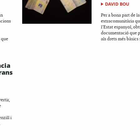
DAVID BOU
un
Per a bona part de l
acions
extracomunitària que
l’Estat espanyol, obt
documentació que p
l que
als drets més bàsics 
ncia
grans
ertir,
e
zill i
.