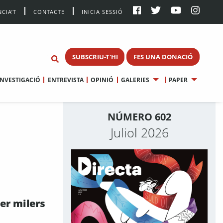
CIA’T
CONTACTE
INICIA SESSIÓ
SUBSCRIU-T'HI
FES UNA DONACIÓ
INVESTIGACIÓ
ENTREVISTA
OPINIÓ
GALERIES
PAPER
NÚMERO 602
Juliol 2026
er milers