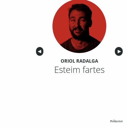
Anterior
◀︎
Sigu
▶︎
ORIOL RADALGA
Esteim fartes
Publicitat