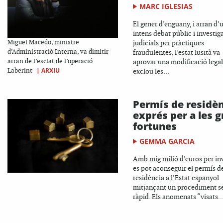
MARC IGLESIAS
El gener d’enguany, i arran d’
intens debat públic i investig
Miguel Macedo, ministre
judicials per pràctiques
d’Administració Interna, va dimitir
fraudulentes, l’estat lusità va
arran de l’esclat de l’operació
aprovar una modificació lega
|
ARXIU
Laberint
exclou les...
Permís de residè
exprés per a les 
fortunes
GEMMA GARCIA
Amb mig milió d’euros per inv
es pot aconseguir el permís d
residència a l’Estat espanyol
mitjançant un procediment sen
ràpid. Els anomenats “visats..