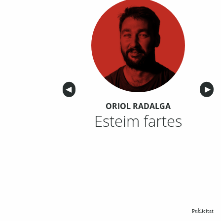
Anterior
◀︎
Sigu
▶︎
ORIOL RADALGA
Esteim fartes
Publicitat