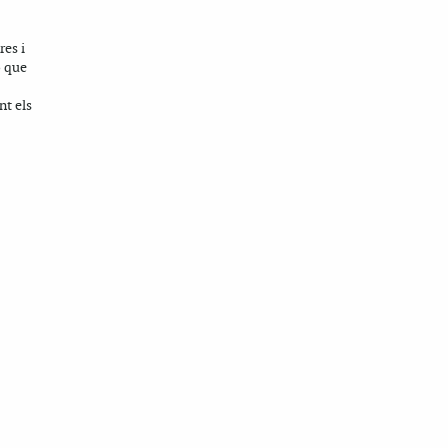
res i
ó que
nt els