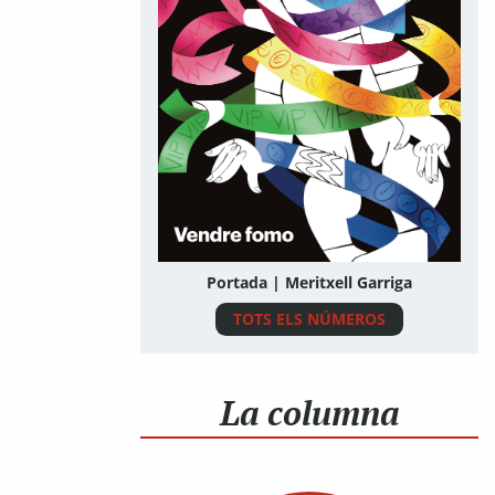
Portada | Meritxell Garriga
TOTS ELS NÚMEROS
La columna