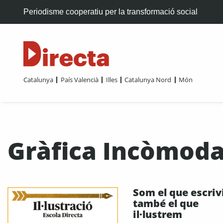
Periodisme cooperatiu per la transformació social
Catalunya
País Valencià
Illes
Catalunya Nord
Món
Gràfica Incòmod
Som el que escriv
també el que
il·lustrem