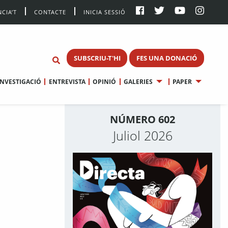
CIA’T
CONTACTE
INICIA SESSIÓ
SUBSCRIU-T'HI
FES UNA DONACIÓ
INVESTIGACIÓ
ENTREVISTA
OPINIÓ
GALERIES
PAPER
NÚMERO 602
Juliol 2026