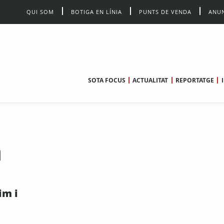
QUI SOM
BOTIGA EN LÍNIA
PUNTS DE VENDA
ANUN
SOTA FOCUS
ACTUALITAT
REPORTATGE
a
im i