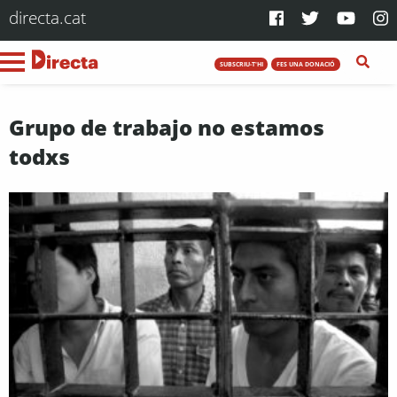
directa.cat
SUBSCRIU-T'HI
FES UNA DONACIÓ
Grupo de trabajo no estamos
todxs