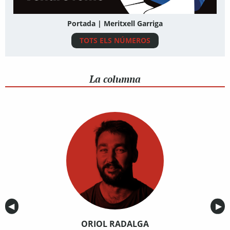
Portada | Meritxell Garriga
TOTS ELS NÚMEROS
La columna
Anterior
◀︎
Sig
▶︎
ORIOL RADALGA