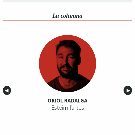
La columna
Anterior
◀︎
Sig
▶︎
ORIOL RADALGA
Esteim fartes