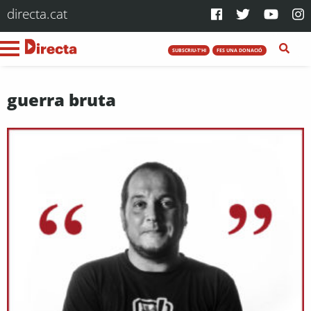
directa.cat
SUBSCRIU-T'HI
FES UNA DONACIÓ
guerra bruta