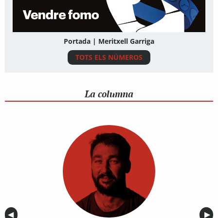
Portada | Meritxell Garriga
TOTS ELS NÚMEROS
La columna
Anterior
◀︎
Sig
▶︎