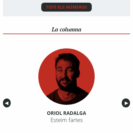
TOTS ELS NÚMEROS
La columna
Anterior
◀︎
Sig
▶︎
ORIOL RADALGA
Esteim fartes