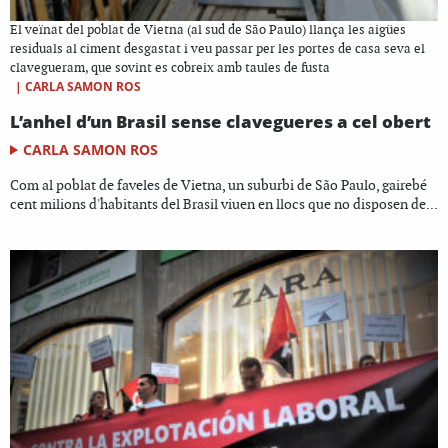
El veïnat del poblat de Vietna (al sud de São Paulo) llança les aigües
residuals al ciment desgastat i veu passar per les portes de casa seva el
clavegueram, que sovint es cobreix amb taules de fusta
|
CARLA SAMON ROS
L’anhel d’un Brasil sense clavegueres a cel obert
CARLA SAMON ROS
Com al poblat de faveles de Vietna, un suburbi de São Paulo, gairebé
cent milions d'habitants del Brasil viuen en llocs que no disposen de...