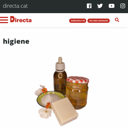
directa.cat
SUBSCRIU-T'HI
FES UNA DONACIÓ
higiene