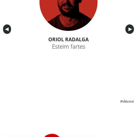
Anterior
◀︎
Sig
▶︎
ORIOL RADALGA
Esteim fartes
Publicitat