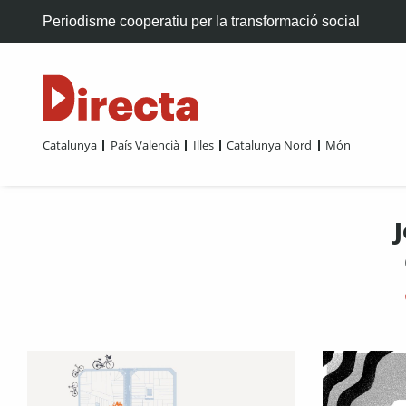
Periodisme cooperatiu per la transformació social
Catalunya
País Valencià
Illes
Catalunya Nord
Món