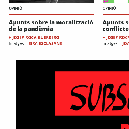
OPINIÓ
OPINIÓ
Apunts sobre la moralització
Apunts so
de la pandèmia
conflicte
JOSEP ROCA GUERRERO
JOSEP ROC
Imatges
|
SIRA ESCLASANS
Imatges
|
JO