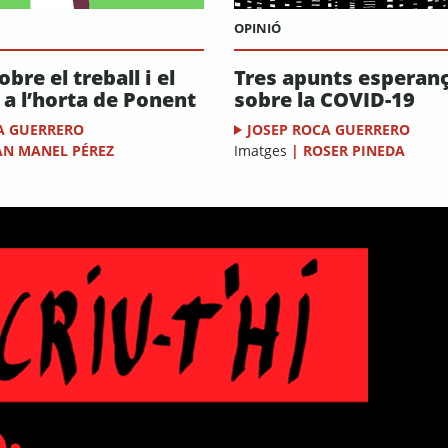
OPINIÓ
bre el treball i el
Tres apunts esperan
 a l’horta de Ponent
sobre la COVID-19
A GUERRERO
JOSEP ROCA GUERRERO
AN MANEL PÉREZ
Imatges
|
ROSER PINEDA