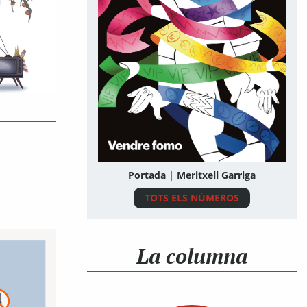
Portada | Meritxell Garriga
TOTS ELS NÚMEROS
La columna