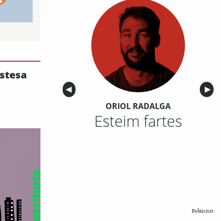
estesa
Anterior
◀︎
Sigu
▶︎
ORIOL RADALGA
Esteim fartes
Publicitat