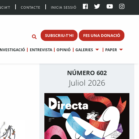
CIA’T
CONTACTE
INICIA SESSIÓ
SUBSCRIU-T'HI
FES UNA DONACIÓ
INVESTIGACIÓ
ENTREVISTA
OPINIÓ
GALERIES
PAPER
NÚMERO 602
Juliol 2026