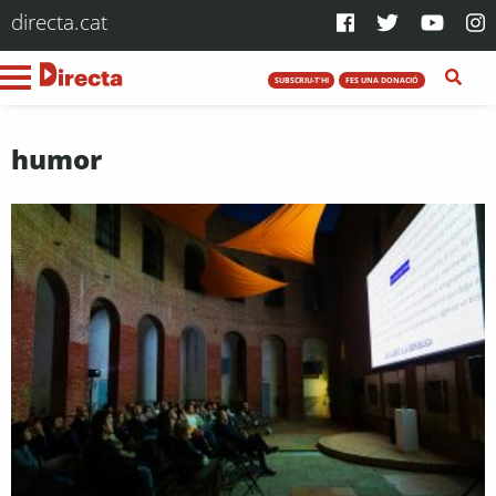
directa.cat
SUBSCRIU-T'HI
FES UNA DONACIÓ
humor