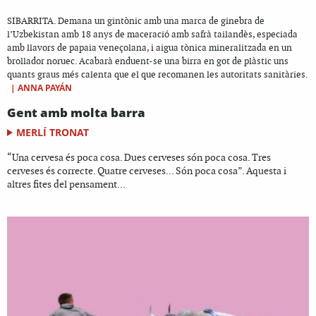
SIBARRITA. Demana un gintònic amb una marca de ginebra de
l’Uzbekistan amb 18 anys de maceració amb safrà tailandès, especiada
amb llavors de papaia veneçolana, i aigua tònica mineralitzada en un
brollador noruec. Acabarà enduent-se una birra en got de plàstic uns
quants graus més calenta que el que recomanen les autoritats sanitàries.
|
ANNA PAYÁN
Gent amb molta barra
MERLÍ TRONAT
“Una cervesa és poca cosa. Dues cerveses són poca cosa. Tres
cerveses és correcte. Quatre cerveses... Són poca cosa”. Aquesta i
altres fites del pensament...