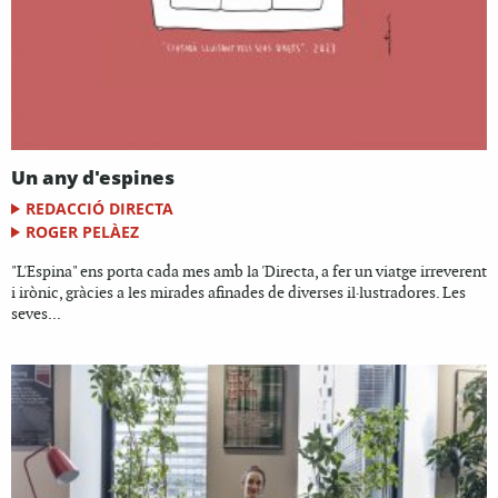
Un any d'espines
REDACCIÓ DIRECTA
ROGER PELÀEZ
"L'Espina" ens porta cada mes amb la 'Directa, a fer un viatge irreverent
i irònic, gràcies a les mirades afinades de diverses il·lustradores. Les
seves...