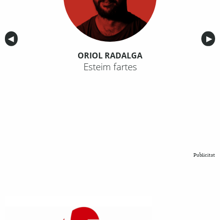
Anterior
◀︎
Sig
▶︎
ORIOL RADALGA
Esteim fartes
Publicitat