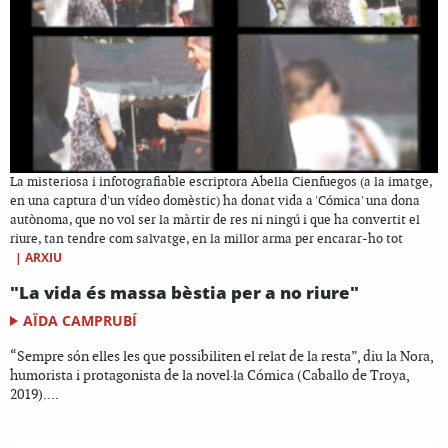
La misteriosa i infotografiable escriptora Abella Cienfuegos (a la imatge,
en una captura d'un vídeo domèstic) ha donat vida a 'Cómica' una dona
autònoma, que no vol ser la màrtir de res ni ningú i que ha convertit el
riure, tan tendre com salvatge, en la millor arma per encarar-ho tot
|
ARXIU
"La vida és massa bèstia per a no riure"
AÏDA CAMPRUBÍ
“Sempre són elles les que possibiliten el relat de la resta”, diu la Nora,
humorista i protagonista de la novel·la Cómica (Caballo de Troya,
2019)....