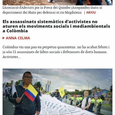
L'Asociació d'Afectats por la Presa del Quimbo (Asoquimbo) lluita al
|
ARXIU
departament del Huila per defensar el riu Magdalena
Els assassinats sistemàtics d'activistes no
aturen els moviments socials i mediambientals
a Colòmbia
ANNA CELMA
Colòmbia viu una pau en perpetua quarantena: no ha acabat febrer i
ja són 51 assassinats de líders socials i defensores de drets humans.
Activistes...