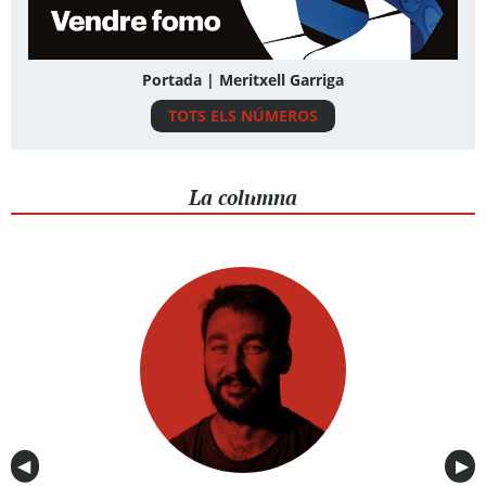
Portada | Meritxell Garriga
TOTS ELS NÚMEROS
La columna
Anterior
◀︎
Sig
▶︎