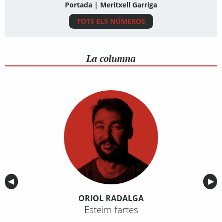
Portada | Meritxell Garriga
TOTS ELS NÚMEROS
La columna
Anterior
◀︎
Sig
▶︎
ORIOL RADALGA
Esteim fartes