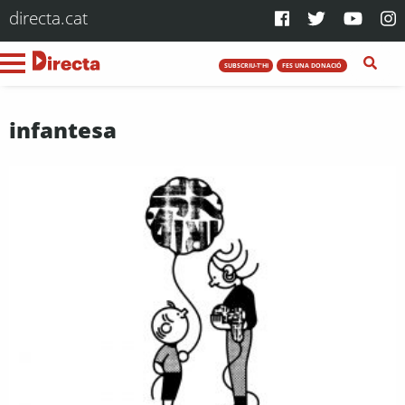
directa.cat
SUBSCRIU-T'HI
FES UNA DONACIÓ
infantesa