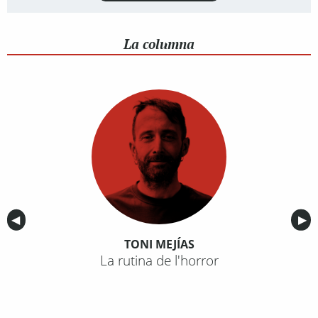
La columna
Anterior
◀︎
Sig
▶︎
TONI MEJÍAS
La rutina de l'horror