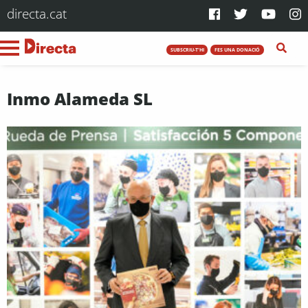
directa.cat
SUBSCRIU-T'HI
FES UNA DONACIÓ
Inmo Alameda SL