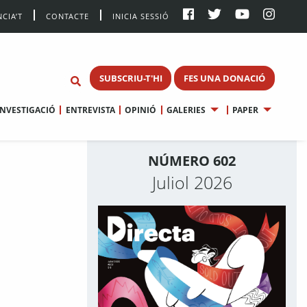
CIA’T
CONTACTE
INICIA SESSIÓ
SUBSCRIU-T'HI
FES UNA DONACIÓ
INVESTIGACIÓ
ENTREVISTA
OPINIÓ
GALERIES
PAPER
NÚMERO 602
Juliol 2026