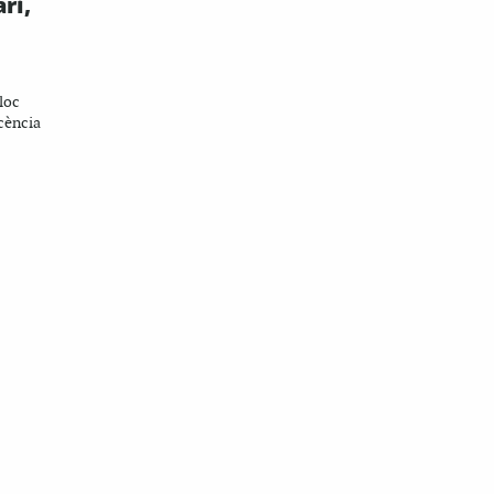
ri,
loc
cència