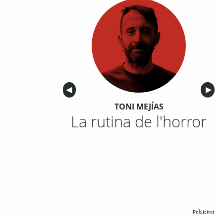
Anterior
◀︎
Sigu
▶︎
TONI MEJÍAS
La rutina de l'horror
Publicitat