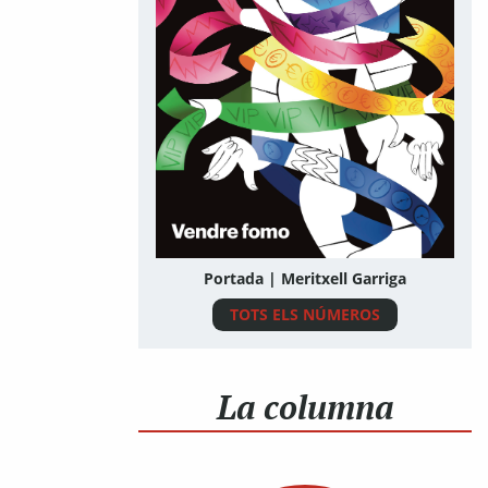
Portada | Meritxell Garriga
TOTS ELS NÚMEROS
La columna