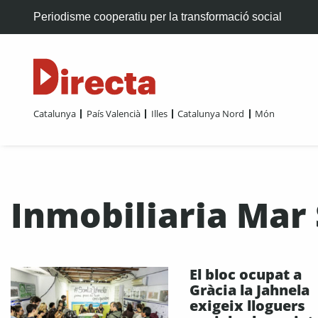
Periodisme cooperatiu per la transformació social
Catalunya
País Valencià
Illes
Catalunya Nord
Món
Inmobiliaria Mar
El bloc ocupat a
Gràcia la Jahnela
exigeix lloguers