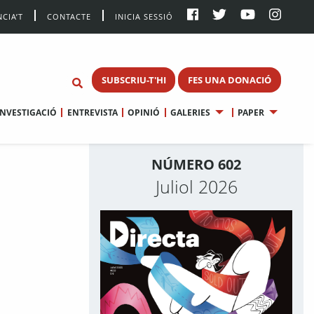
CIA’T
CONTACTE
INICIA SESSIÓ
SUBSCRIU-T'HI
FES UNA DONACIÓ
INVESTIGACIÓ
ENTREVISTA
OPINIÓ
GALERIES
PAPER
NÚMERO 602
Juliol 2026