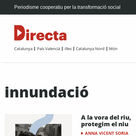
Periodisme cooperatiu per la transformació social
Catalunya
País Valencià
Illes
Catalunya Nord
Món
innundació
A la vora del riu,
protegim el niu
ANNA VICENT SORIA