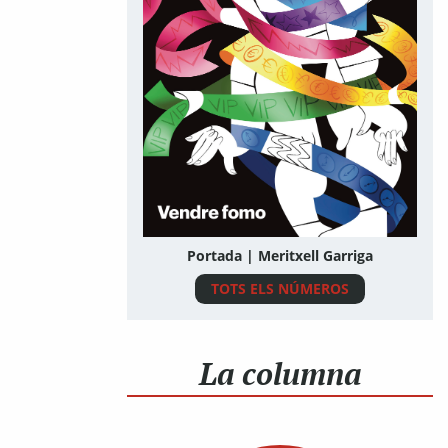
Portada | Meritxell Garriga
TOTS ELS NÚMEROS
La columna