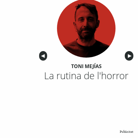
Anterior
◀︎
Sigu
▶︎
TONI MEJÍAS
La rutina de l'horror
Publicitat