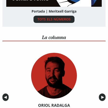
Portada | Meritxell Garriga
TOTS ELS NÚMEROS
La columna
Anterior
◀︎
Sig
▶︎
ORIOL RADALGA