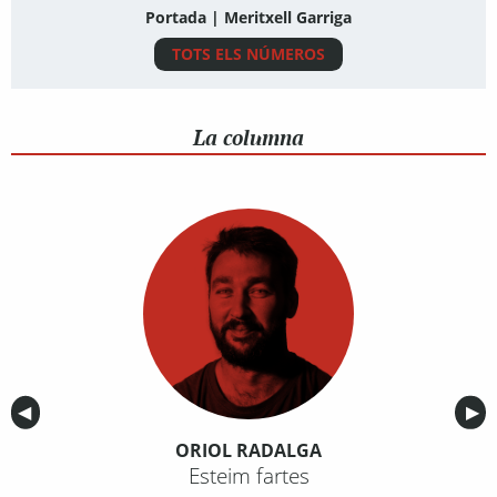
Portada | Meritxell Garriga
TOTS ELS NÚMEROS
La columna
Anterior
◀︎
Sig
▶︎
ORIOL RADALGA
Esteim fartes