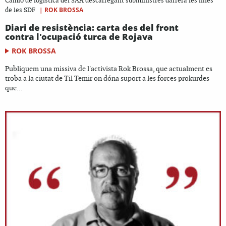
Camió de logistica del SAA descarregant subministres darrera les lines
|
ROK BROSSA
de les SDF
Diari de resistència: carta des del front
contra l'ocupació turca de Rojava
ROK BROSSA
Publiquem una missiva de l'activista Rok Brossa, que actualment es
troba a la ciutat de Til Temir on dóna suport a les forces prokurdes
que...