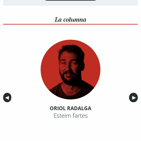
La columna
Anterior
◀︎
Sig
▶︎
ORIOL RADALGA
Esteim fartes