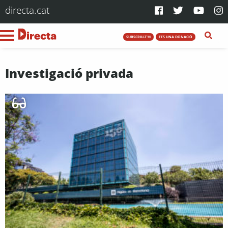
directa.cat
SUBSCRIU-T'HI
FES UNA DONACIÓ
Investigació privada